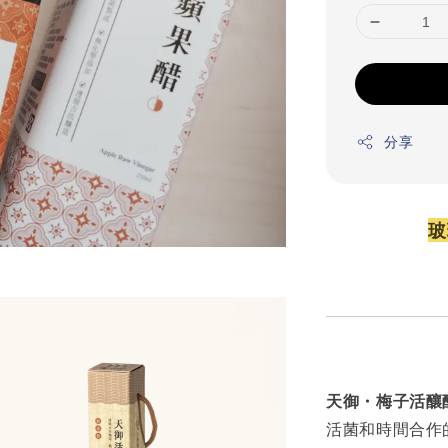
分享
玻
天御・梅子活釀
活菌和時間合作