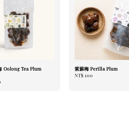
Oolong Tea Plum
紫蘇梅 Perilla Plum
Regular
NT$ 100
0
price