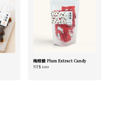
梅精糖 Plum Extract Candy
Regular
NT$ 100
price