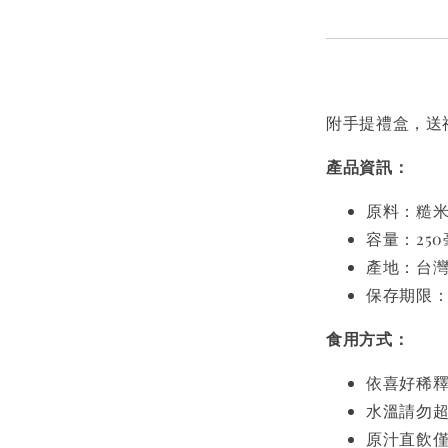
附手提禮盒，送
產品資訊：
原料：糙
容量：25
產地：台
保存期限
食用方式：
依喜好稀釋
水溫請勿超
原汁直飲