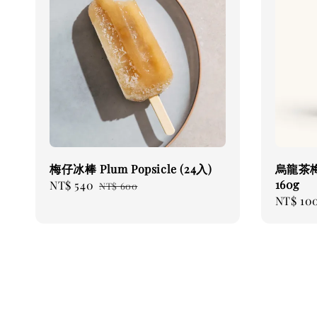
梅仔冰棒 Plum Popsicle (24入)
烏龍茶梅 
160g
Sale
NT$ 540
Regular
NT$ 600
Regular
NT$ 10
price
price
price