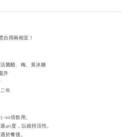
禮自用兩相宜！
米活菌醋、梅、黃冰糖
0毫升
灣
：二年
5-10倍飲用。
過40度，以維持活性。
僅適於餐後。