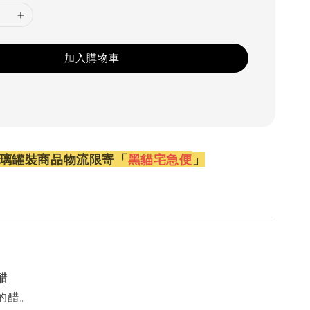
加入購物車
璃罐裝商品物流限寄「
黑貓宅急便
」
醋
的醋。