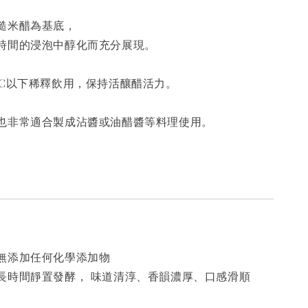
糙米醋為基底，
時間的浸泡中醇化而充分展現。
度C以下稀釋飲用，保持活釀醋活力。
也非常適合製成沾醬或油醋醬等料理使用。
無添加任何化學添加物
長時間靜置發酵， 味道清淳、香韻濃厚、口感滑順