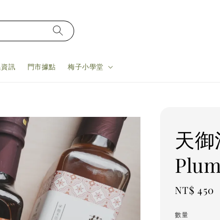
集資訊
門市據點
梅子小學堂
天御
Plum
Regular
NT$ 450
price
數量