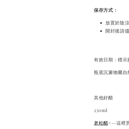
保存方式：
放置於陰
開封後請
有效日期：標示
瓶底沉澱物屬自
其他好醋
250ml
老松醋
<--這裡