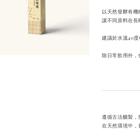
以天然發酵有機
讓不同原料在長
建議於水溫40
除日常飲用外，
遵循古法釀製，
在天然環境中，