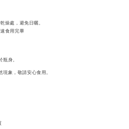
涼乾燥處，避免日曬。
儘速食用完畢
於瓶身。
然現象，敬請安心食用。
買