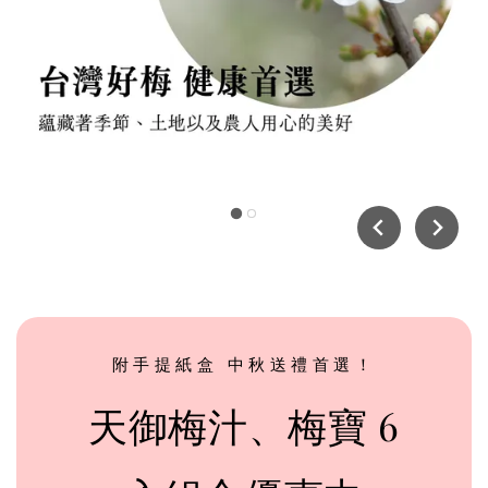
附手提紙盒 中秋送禮首選！
天御梅汁、梅寶 6