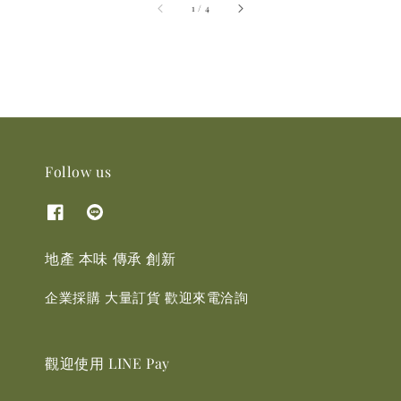
accessibility.of
1
/
4
Follow us
地產 本味 傳承 創新
企業採購 大量訂貨 歡迎來電洽詢
觀迎使用 LINE Pay