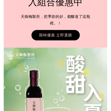
入組合優惠中
天御梅製所，把季節的好，都釀進了這瓶
裡。！
限時優惠 立即選購