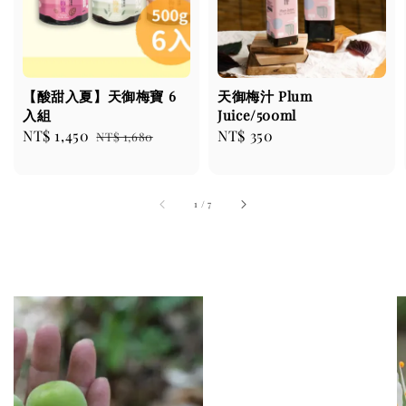
【酸甜入夏】天御梅寶 6
天御梅汁 Plum
入組
Juice/500ml
Sale
NT$ 1,450
Regular
Regular
NT$ 350
NT$ 1,680
price
price
price
1
/
7