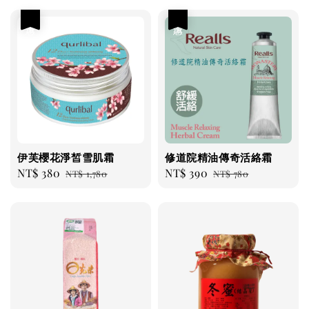
優惠
優惠
伊芙櫻花淨皙雪肌霜
修道院精油傳奇活絡霜
Sale
NT$ 380
Regular
Sale
NT$ 390
Regular
NT$ 1,780
NT$ 780
price
price
price
price