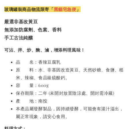
玻璃罐裝商品物流限寄「
黑貓宅急便
」
嚴選非基改黃豆
無添加防腐劑、色素、香料
手工古法純釀
可沾、拌、炒、醃、滷，增添料理風味！
品 名：香辣豆腐乳
原 料：水、非基因改造黃豆、天然砂糖、食鹽、糙
米、辣椒、食品級硫酸鈣。
容 量：600g
保存期限：二年 (未開封放置陰涼處、開封需冷藏)
產 地：南投
本產品屬發酵製品，因持續發酵，可能會有湯汁溢出，
屬正常現象，請安心食用。
料理方式：