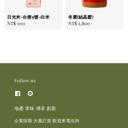
日光米-台梗9號-白米
冬蜜(結晶蜜)
Regular
NT$ 100
Regular
NT$ 1,800
price
price
Follow us
地產 本味 傳承 創新
企業採購 大量訂貨 歡迎來電洽詢