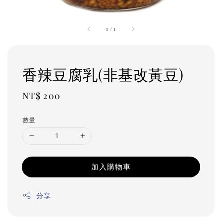
1
/
1
香辣豆腐乳(非基改黃豆)
Regular
NT$ 200
price
數量
加入購物車
分享