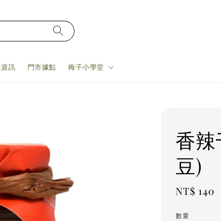
集資訊
門市據點
梅子小學堂
香辣
豆)
Regular
NT$ 140
price
數量