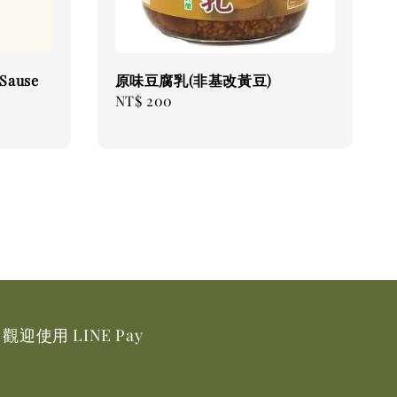
Sause
原味豆腐乳(非基改黃豆)
Regular
NT$ 200
price
觀迎使用 LINE Pay