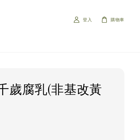
登入
購物車
千歲腐乳(非基改黃