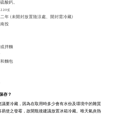
級硫酸鈣。
20g
二年 (未開封放置陰涼處、開封需冷藏)
南投
飯或拌麵
炒
頭和麵包
醬
保存？
建議要冷藏，因為在取用時多少會有水份及環境中的雜質
容易使之發霉，故開瓶後建議放置冰箱冷藏。唯天氣炎熱