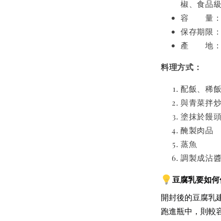
椒、食品
容 量：2
保存期限：
產 地：
料理方式：
配飯、稀
與青菜拌
塗抹於饅
醃製肉品
蒸魚
調製成沾
豆腐乳要如何
開封後的豆腐乳
跑進瓶中，則較