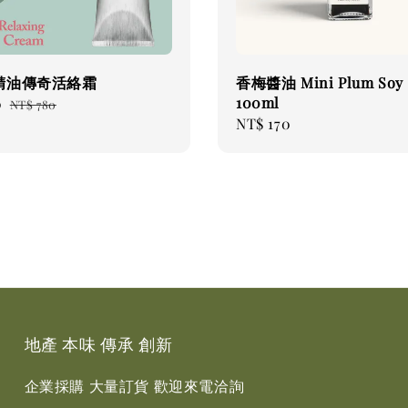
精油傳奇活絡霜
香梅醬油 Mini Plum Soy 
100ml
0
Regular
NT$ 780
Regular
NT$ 170
price
price
地產 本味 傳承 創新
企業採購 大量訂貨 歡迎來電洽詢