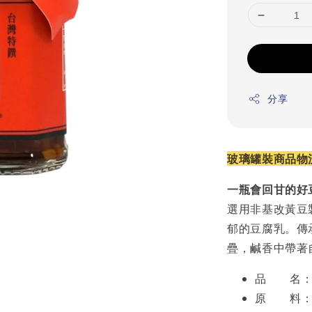
分享
玻璃罐裝商品物
一瓶會回甘的好
選用非基改黃豆
郁的豆腐乳。傳
疊，鹹香中帶著
品 名：
原 料：