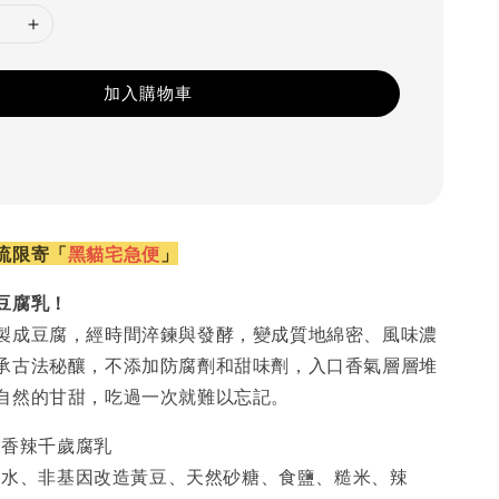
加入購物車
流限寄「
黑貓宅急便
」
豆腐乳！
製成豆腐，經時間淬鍊與發酵，變成質地綿密、風味濃
承古法秘釀，不添加防腐劑和甜味劑，入口香氣層層堆
自然的甘甜，吃過一次就難以忘記。
香辣千歲腐乳
水、非基因改造黃豆、天然砂糖、食鹽、糙米、辣