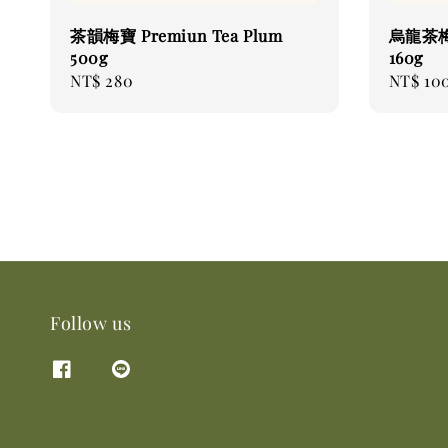
茶韻梅寶 Premiun Tea Plum
烏龍茶梅 
500g
160g
Regular
NT$ 280
Regular
NT$ 10
price
price
Follow us