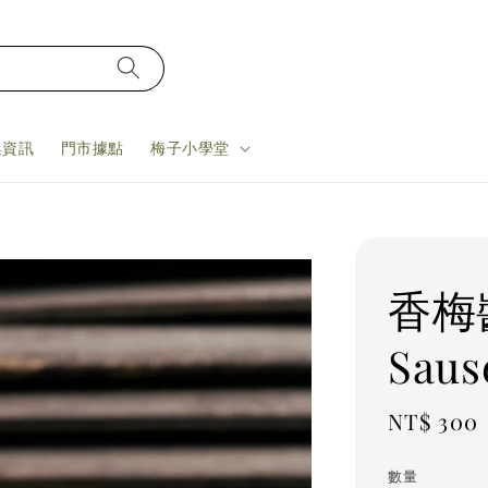
集資訊
門市據點
梅子小學堂
香梅醬
Saus
Regular
NT$ 300
price
數量