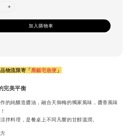
加入購物車
商品物流限寄「
黑貓宅急便
」
的完美平衡
製作的純釀造醬油，融合天御梅的獨家風味，醬香風味
次！
、涼拌料理，是餐桌上不同凡響的甘醇溫潤。
配方