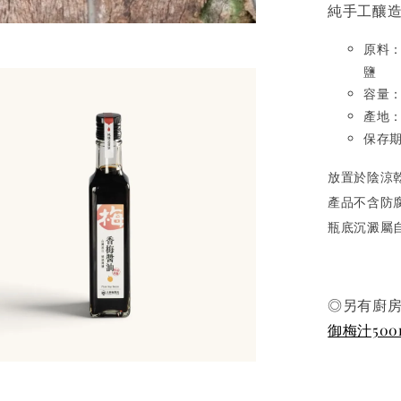
純手工釀造
原料
鹽
容量：
產地
保存期
放置於陰涼
產品不含防
瓶底沉澱屬
◎另有廚
御梅汁500