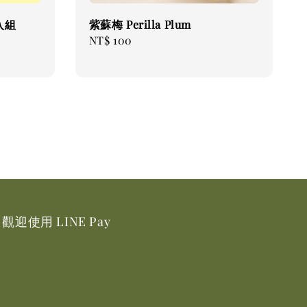
入組
紫蘇梅 Perilla Plum
Regular
NT$ 100
price
觀迎使用 LINE Pay