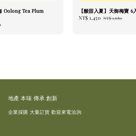
Oolong Tea Plum
【酸甜入夏】天御梅寶 6
Sale
NT$ 1,450
Regular
NT$ 1,680
0
price
price
地產 本味 傳承 創新
企業採購 大量訂貨 歡迎來電洽詢