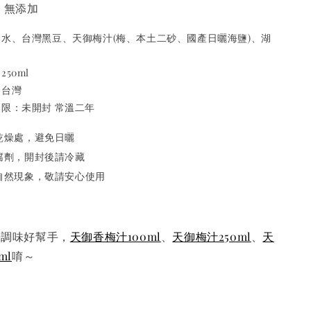
 無添加
：水、台灣黑豆、天御梅汁(梅、本土二砂、國產日曬海鹽)、湖
250ml
：台灣
限：未開封 常溫二年
乾燥處，避免日曬
腐劑，開封後請冷藏
自然現象，敬請安心使用
房調味好幫手，
天御香梅汁100ml
、
天御梅汁250ml
、
天
ml
唷～