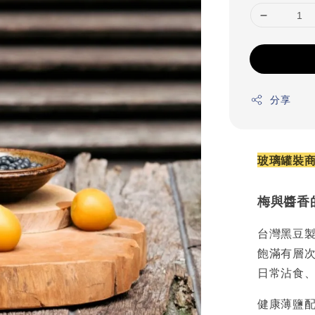
分享
玻璃罐裝
梅與醬香
台灣黑豆
飽滿有層
日常沾食
健康薄鹽