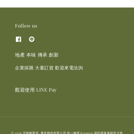
Follow us
地產 本味 傳承 創新
企業採購 大量訂貨 歡迎來電洽詢
觀迎使用 LINE Pay
© 2026 天御梅製所. 農道鄉村有限公司 統一編號 85119021 南投縣集集鎮民生路