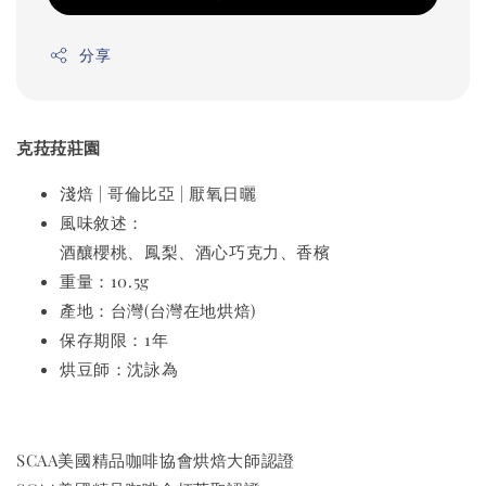
分享
克菈菈莊園
淺焙 | 哥倫比亞 | 厭氧日曬
風味敘述：
酒釀櫻桃、鳳梨、酒心巧克力、香檳
重量：10.5g
產地：台灣(台灣在地烘焙)
保存期限：1年
烘豆師：沈詠為
SCAA美國精品咖啡協會烘焙大師認證