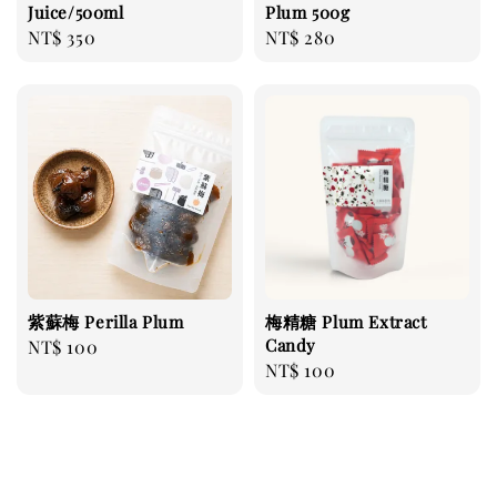
Juice/500ml
Plum 500g
Regular
NT$ 350
Regular
NT$ 280
price
price
紫蘇梅 Perilla Plum
梅精糖 Plum Extract
Candy
Regular
NT$ 100
Regular
NT$ 100
price
price