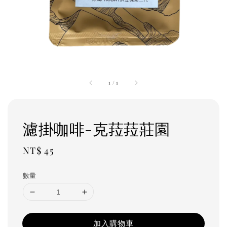
1
/
1
濾掛咖啡-克菈菈莊園
Regular
NT$ 45
price
數量
加入購物車