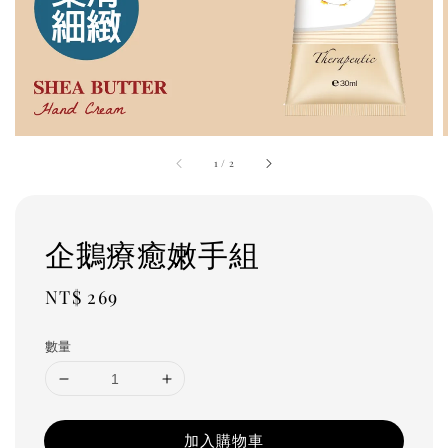
1
/
2
企鵝療癒嫩手組
Regular
NT$ 269
price
數量
加入購物車