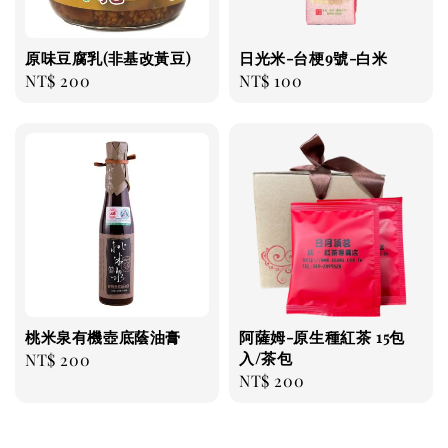
原味豆腐乳(非基改黃豆)
日光米-台梗9號-白米
Regular
NT$ 200
Regular
NT$ 100
price
price
桃米泉有機壺底蔭油膏
阿薩姆-原生種紅茶 15包
入/茶包
Regular
NT$ 200
Regular
NT$ 200
price
price