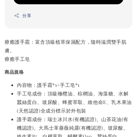
分享
療癒護手霜：富含頂級植萃保濕配方，隨時滋潤雙手肌
膚。
療癒手工皂
商品規格
內容物
：
護手霜*1+手工皂*1
手工皂
成份：頂級橄欖油、棕櫚油、海藻糖、水解
蠶絲蛋白、玻尿酸、蜂蜜萃取、維他命E、乳木果油
(天然認證)全成分標示於外包裝
、
護手霜
成份：瑞士冰川水(有機認證)
山茶花油(有
、
、
、
機認證)
大馬士革薔薇純露(有機認證)
玻尿酸
、
、
維生素B5
白樺萃取
輔酵素Q10、蠶絲蛋白、