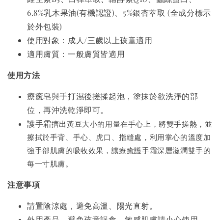
6.8%乳木果油(有機認證)、5%銀杏萃取 (全成分標示
於外包裝)
使用對象：成人/三歲以上孩童適用
適用膚質：一般膚質皆適用
使用方法
療癒皂與手打濕後搓揉起泡，塗抹於欲洗淨的部
位，再沖洗乾淨即可。
護手霜
擠出黃豆大小的用量在手心上，將雙手搓熱，並
擦拭於手背、手心、虎口、指縫處，利用掌心的溫度加
強手部肌膚的吸收效果，讓療癒護手霜深層滋潤雙手的
每一寸肌膚。
注意事項
請置陰涼處，避免高溫、陽光直射。
外用產品，避免孩童誤食，敏感肌膚請小心使用。